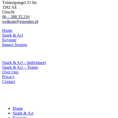
Tolsteegsingel 21 bis
3582 AE
Utrecht
06 – 288.35.216
welkom@essenties.nl
Home
Spark & Act
Keynote
Impact Session
Spark & Act – Individueel
Spark & Act – Teams
Over Ons
Privacy
Contact
Home
Spark & Act
Keynote